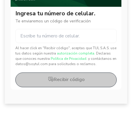
Ingresa tu número de celular.
Te enviaremos un código de verificación
Al hacer click en "Recibir código", aceptas que TUL S.A.S. use
✕
✕
tus datos según nuestra
autorización completa.
Declaras
que conoces nuestra
Política de Privacidad.
y contáctanos en
datos@soytul.com para solicitudes o reclamos.
Recibir código