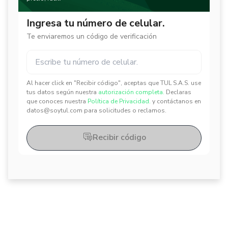
Ingresa tu número de celular.
Te enviaremos un código de verificación
Al hacer click en "Recibir código", aceptas que TUL S.A.S. use
✕
✕
tus datos según nuestra
autorización completa.
Declaras
que conoces nuestra
Política de Privacidad.
y contáctanos en
datos@soytul.com para solicitudes o reclamos.
Recibir código