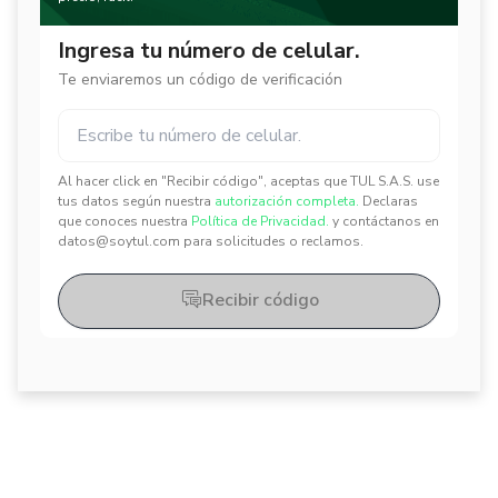
Ingresa tu número de celular.
Te enviaremos un código de verificación
Al hacer click en "Recibir código", aceptas que TUL S.A.S. use
✕
✕
tus datos según nuestra
autorización completa.
Declaras
que conoces nuestra
Política de Privacidad.
y contáctanos en
datos@soytul.com para solicitudes o reclamos.
Recibir código