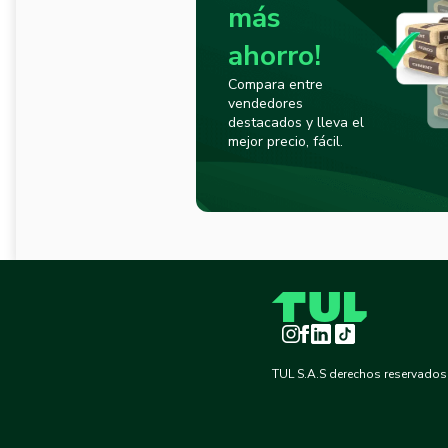
más
ahorro!
Compara entre
vendedores
destacados y lleva el
mejor precio, fácil.
Instagram
Facebook
LinkedIn
TikTok
TUL S.A.S derechos reservados