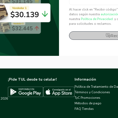
✕
✕
Al hacer click en "Recibir código
datos según nuestra
autorizació
nuestra
Política de Privacidad.
y 
para solicitudes o reclamos.
Rec
¡Pide TUL desde tu celular!
Información
Política de Tratamiento de D
Términos y Condiciones
TyC Promociones
2026
Descargar TUL en App Store
Descargar TUL en Google Play
Métodos de pago
FAQ Tiendas