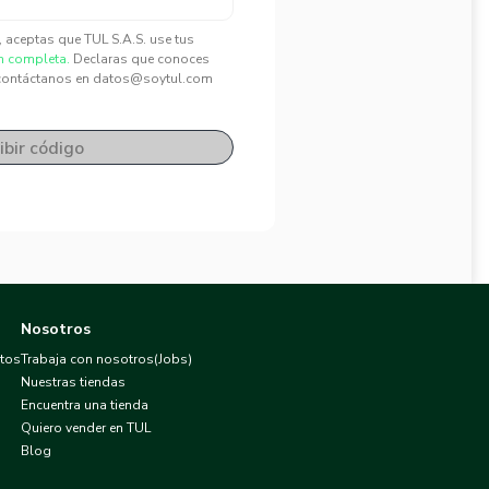
", aceptas que TUL S.A.S. use tus
n completa.
Declaras que conoces
contáctanos en datos@soytul.com
ibir código
Nosotros
atos
Trabaja con nosotros(Jobs)
Nuestras tiendas
Encuentra una tienda
Quiero vender en TUL
Blog