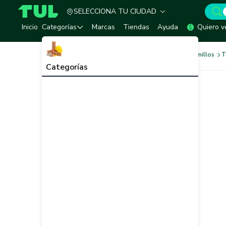
SELECCIONA TU CIUDAD
TUL - Tu Marketplace de Construcción
Inicio
Categorías
Marcas
Tiendas
Ayuda
Quiero v
Tornilleria y Fijaciones
Tornillos
T
Categorías