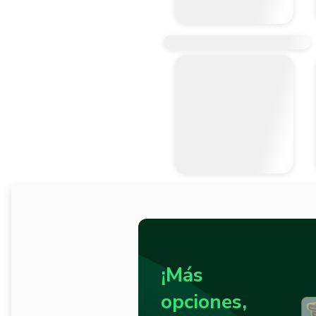
¡Más
opciones,