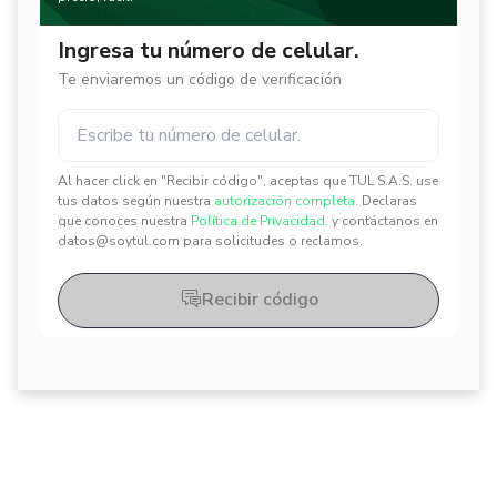
Ingresa tu número de celular.
Te enviaremos un código de verificación
Al hacer click en "Recibir código", aceptas que TUL S.A.S. use
✕
✕
tus datos según nuestra
autorización completa.
Declaras
que conoces nuestra
Política de Privacidad.
y contáctanos en
datos@soytul.com para solicitudes o reclamos.
Recibir código