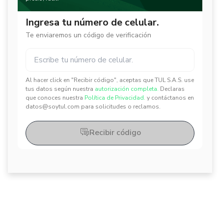
Ingresa tu número de celular.
Te enviaremos un código de verificación
Al hacer click en "Recibir código", aceptas que TUL S.A.S. use
✕
✕
tus datos según nuestra
autorización completa.
Declaras
que conoces nuestra
Política de Privacidad.
y contáctanos en
datos@soytul.com para solicitudes o reclamos.
Recibir código