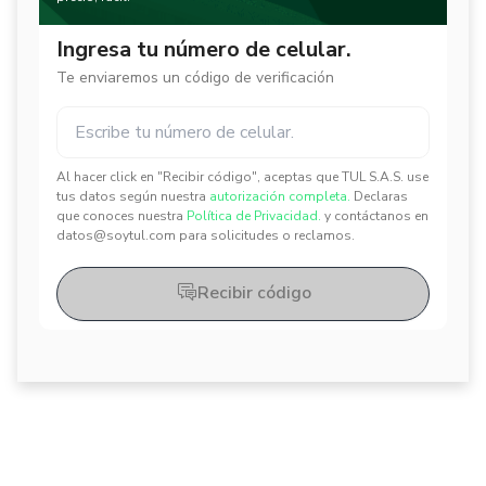
Ingresa tu número de celular.
Te enviaremos un código de verificación
Al hacer click en "Recibir código", aceptas que TUL S.A.S. use
✕
✕
tus datos según nuestra
autorización completa.
Declaras
que conoces nuestra
Política de Privacidad.
y contáctanos en
datos@soytul.com para solicitudes o reclamos.
Recibir código