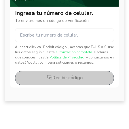
Ingresa tu número de celular.
Te enviaremos un código de verificación
Al hacer click en "Recibir código", aceptas que TUL S.A.S. use
✕
✕
tus datos según nuestra
autorización completa.
Declaras
que conoces nuestra
Política de Privacidad.
y contáctanos en
datos@soytul.com para solicitudes o reclamos.
Recibir código