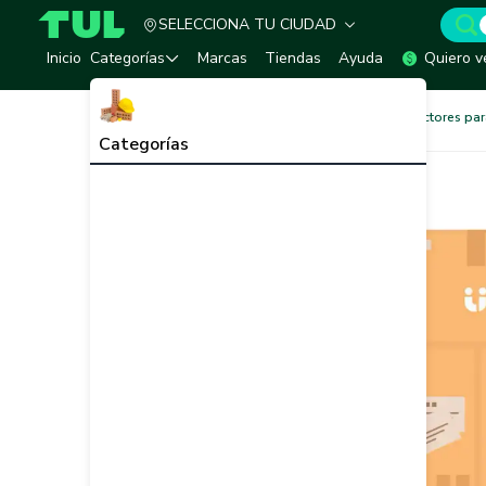
SELECCIONA TU CIUDAD
TUL - Tu Marketplace de Construcción
Inicio
Categorías
Marcas
Tiendas
Ayuda
Quiero v
Ferretería
Amarres y Protectores p
Categorías