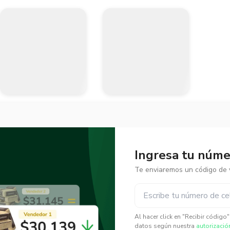
Ingresa tu númer
Te enviaremos un código de v
✕
✕
Al hacer click en "Recibir código
datos según nuestra
autorizació