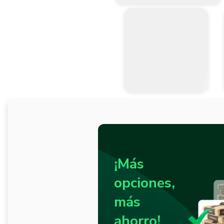
¡Más
opciones,
más
ahorro!