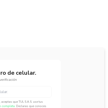
o de celular.
erificación
", aceptas que TUL S.A.S. use tus
n completa.
Declaras que conoces