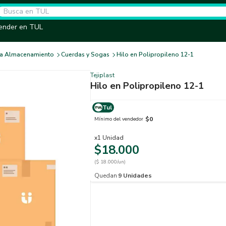
ender en TUL
ara Almacenamiento
Cuerdas y Sogas
Hilo en Polipropileno 12-1
Tejiplast
Hilo en Polipropileno 12-1
Tul
$0
Mínimo del vendedor
x
1
Unidad
$18.000
($ 18.000/un)
Quedan
9
Unidades