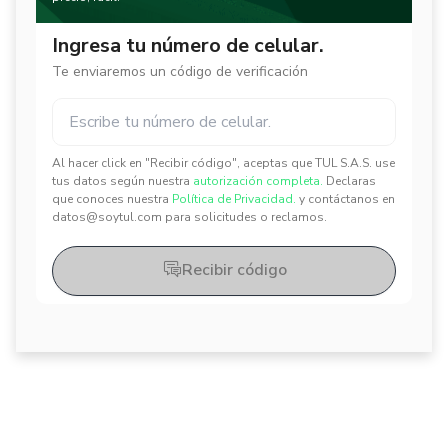
Ingresa tu número de celular.
Te enviaremos un código de verificación
Al hacer click en "Recibir código", aceptas que TUL S.A.S. use
✕
✕
tus datos según nuestra
autorización completa.
Declaras
que conoces nuestra
Política de Privacidad.
y contáctanos en
datos@soytul.com para solicitudes o reclamos.
Recibir código