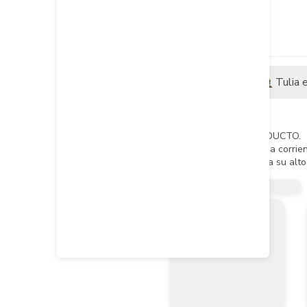
Descripción
Tulia 
Descripción del producto
1. IDENTIFICACION DEL PRODUCTO.

- Nombre del producto: Estopa corrien
- Uso recomendado: Gracias a su alto 
2. COMPOSICION.

- Estopa peinada hecha a base de hilo
3. EMPAQUE INDIVIDUAL.

- Bolsa en polipropileno de baja densi
4. MEDIDAS PARA LA PROTECCION D
- Evite arrojar en las canalizaciones d
5. MANIPULACION Y ALMACENAJE.

- Manténgase o almacénese en un lugar
6. PROTECCION INDIVIDUAL. 

- Protección de la piel: ninguna.

7. ESTABILIDAD. 
