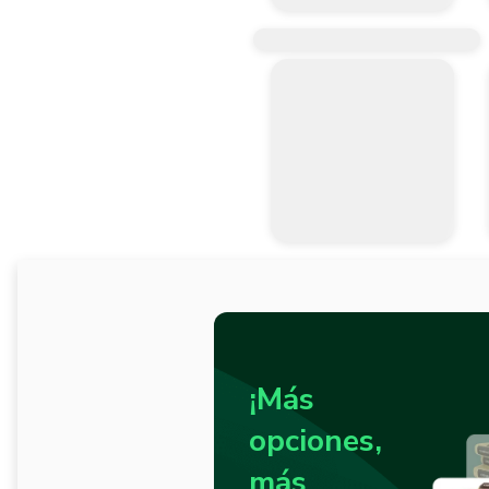
- Estable en condiciones ambientales 
8. INFORMACION TOXICOLOGICA.

- Ninguna.

9. TRANSPORTE.

- No esta clasificado como material pe
- No transportarlo cerca de fuentes de 
10. MEDIDAS DE LUCHA CONTRAINCE
- Medios de extinción: Polvo de extinc
- Medios de extinción inadecuados: apl
- Equipo especial de seguridad: use eq
11. PROPIEDADES FISICO-QUIMICAS.

- Forma: solido

- Material solido combustible

- Solubilidad en agua: no soluble
¡Más
opciones,
más