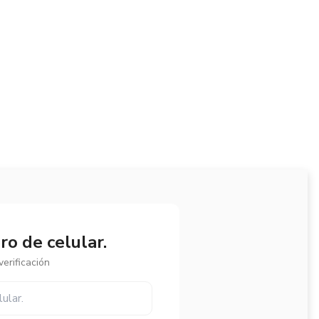
s producidos

o de celular.
erificación