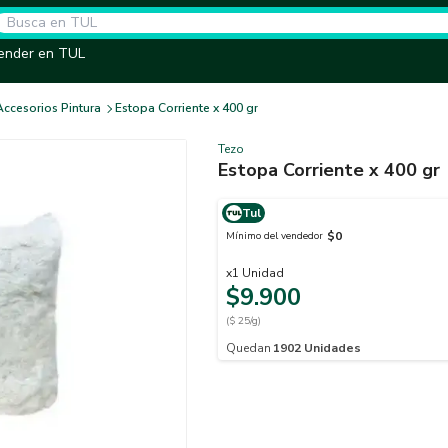
ender en TUL
Accesorios Pintura
Estopa Corriente x 400 gr
Tezo
Estopa Corriente x 400 gr
Tul
$0
Mínimo del vendedor
x
1
Unidad
$9.900
($ 25/g)
Quedan
1902
Unidades