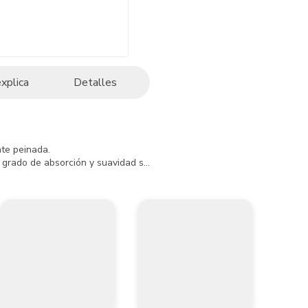
explica
Detalles
te peinada.

grado de absorción y suavidad se recomienda usar para trabajos de pintu
s de algodón y poliéster con filamentos medios y largos que facilitan 
dad

EL MEDIO AMBIENTE.

renajes o tuberías de aguas residuales. 

 seco lejos de fuentes de ignición.
