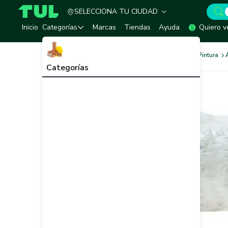
SELECCIONA TU CIUDAD
TUL - Tu Marketplace de Construcción
Inicio
Categorías
Marcas
Tiendas
Ayuda
Quiero v
Pinturas
Herramientas de Pintura
Categorías