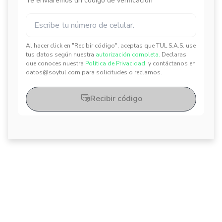
Te enviaremos un código de verificación
Al hacer click en "Recibir código", aceptas que TUL S.A.S. use
✕
✕
tus datos según nuestra
autorización completa.
Declaras
que conoces nuestra
Política de Privacidad.
y contáctanos en
datos@soytul.com para solicitudes o reclamos.
Recibir código