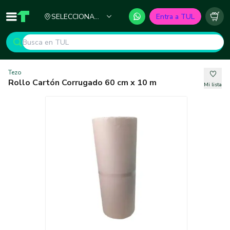
Ciudad
SELECCIONA
Entra a TUL
Inicio
TUL - Tu Marketplace de Construcción
Carr
TU CIUDAD
Tezo
Rollo Cartón Corrugado 60 cm x 10 m
Mi lista