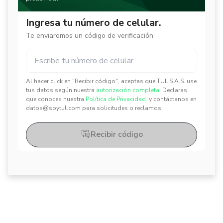
Ingresa tu número de celular.
Te enviaremos un código de verificación
Al hacer click en "Recibir código", aceptas que TUL S.A.S. use
✕
✕
tus datos según nuestra
autorización completa.
Declaras
que conoces nuestra
Política de Privacidad.
y contáctanos en
datos@soytul.com para solicitudes o reclamos.
Recibir código