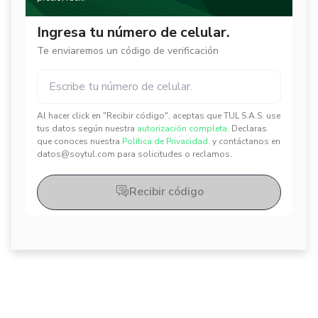
Ingresa tu número de celular.
Te enviaremos un código de verificación
Al hacer click en "Recibir código", aceptas que TUL S.A.S. use
✕
✕
tus datos según nuestra
autorización completa.
Declaras
que conoces nuestra
Política de Privacidad.
y contáctanos en
datos@soytul.com para solicitudes o reclamos.
Recibir código