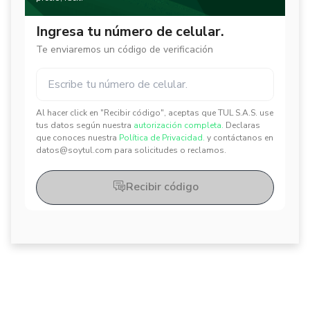
Ingresa tu número de celular.
Te enviaremos un código de verificación
Al hacer click en "Recibir código", aceptas que TUL S.A.S. use
✕
✕
tus datos según nuestra
autorización completa.
Declaras
que conoces nuestra
Política de Privacidad.
y contáctanos en
datos@soytul.com para solicitudes o reclamos.
Recibir código