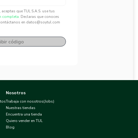
", aceptas que TUL S.A.S. use tus
n completa.
Declaras que conoces
contáctanos en datos@soytul.com
ibir código
Nosotros
atos
Trabaja con nosotros(Jobs)
Nuestras tiendas
Encuentra una tienda
Quiero vender en TUL
Blog