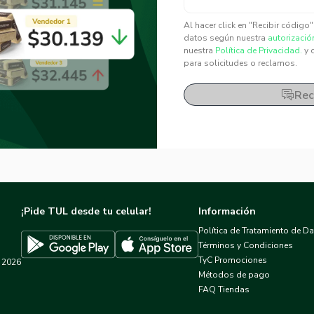
✕
✕
Al hacer click en "Recibir código
datos según nuestra
autorizació
nuestra
Política de Privacidad.
y 
para solicitudes o reclamos.
Rec
¡Pide TUL desde tu celular!
Información
Política de Tratamiento de D
Términos y Condiciones
TyC Promociones
2026
Descargar TUL en App Store
Descargar TUL en Google Play
Métodos de pago
FAQ Tiendas