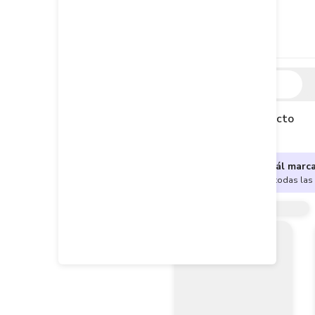
Descripción
Descripción del producto
¿No sabes cuál marc
Encuentra aquí todas las