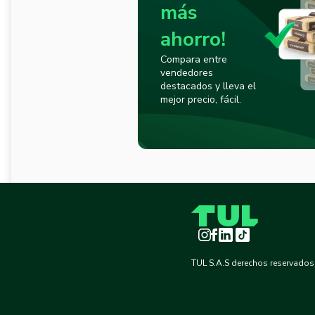
más
ahorro!
Compara entre
vendedores
destacados y lleva el
mejor precio, fácil.
Instagram
Facebook
LinkedIn
TikTok
TUL S.A.S derechos reservados