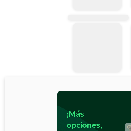
¡Más
opciones,