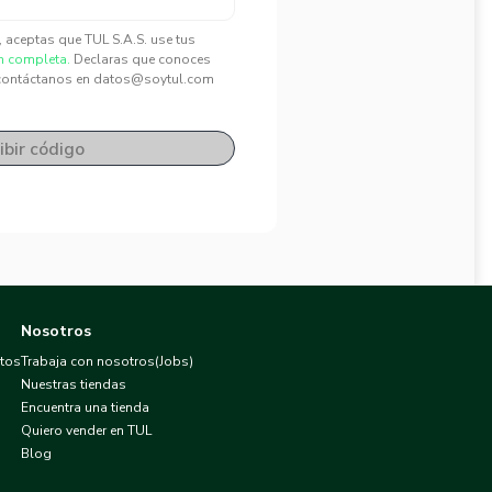
", aceptas que TUL S.A.S. use tus
n completa.
Declaras que conoces
contáctanos en datos@soytul.com
ibir código
Nosotros
atos
Trabaja con nosotros(Jobs)
Nuestras tiendas
Encuentra una tienda
Quiero vender en TUL
Blog