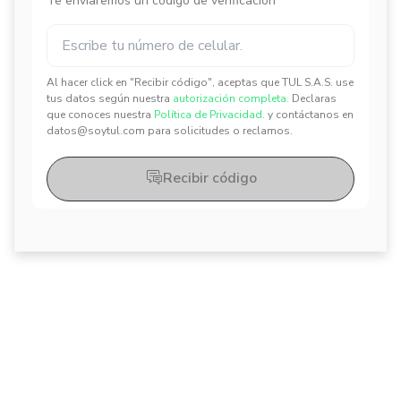
Te enviaremos un código de verificación
Al hacer click en "Recibir código", aceptas que TUL S.A.S. use
✕
✕
tus datos según nuestra
autorización completa.
Declaras
que conoces nuestra
Política de Privacidad.
y contáctanos en
datos@soytul.com para solicitudes o reclamos.
Recibir código