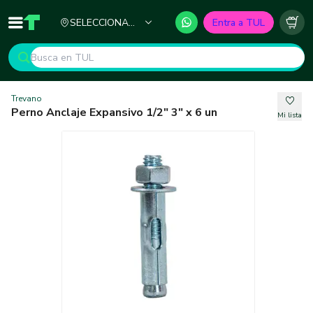
Ciudad
SELECCIONA
Entra a TUL
Inicio
TUL - Tu Marketplace de Construcción
Carr
TU CIUDAD
Trevano
Perno Anclaje Expansivo 1/2" 3" x 6 un
Mi lista