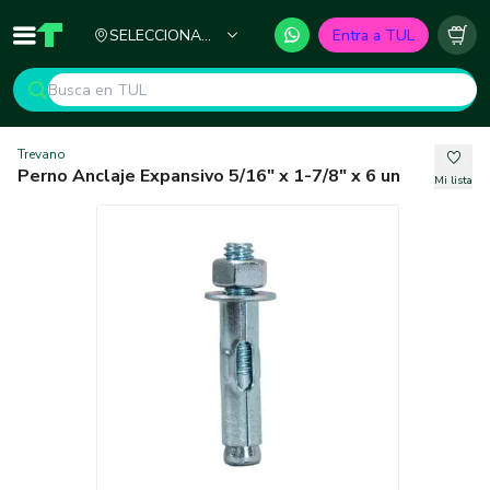
Ciudad
SELECCIONA
Entra a TUL
Inicio
TUL - Tu Marketplace de Construcción
Carr
TU CIUDAD
Trevano
Perno Anclaje Expansivo 5/16" x 1-7/8" x 6 un
Mi lista