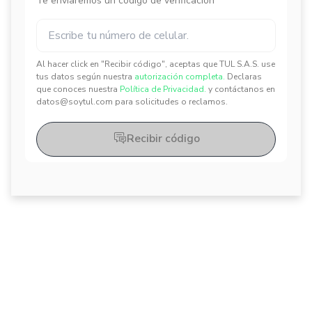
Te enviaremos un código de verificación
Al hacer click en "Recibir código", aceptas que TUL S.A.S. use
✕
✕
tus datos según nuestra
autorización completa.
Declaras
que conoces nuestra
Política de Privacidad.
y contáctanos en
datos@soytul.com para solicitudes o reclamos.
Recibir código