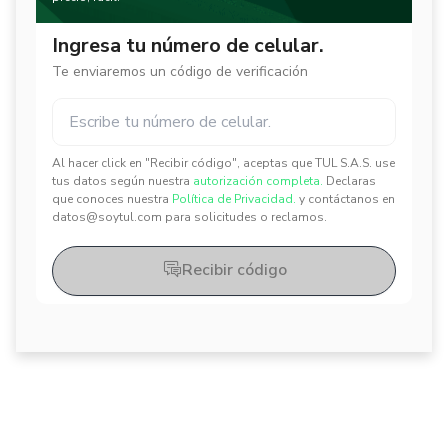
Ingresa tu número de celular.
Te enviaremos un código de verificación
Al hacer click en "Recibir código", aceptas que TUL S.A.S. use
✕
✕
tus datos según nuestra
autorización completa.
Declaras
que conoces nuestra
Política de Privacidad.
y contáctanos en
datos@soytul.com para solicitudes o reclamos.
Recibir código