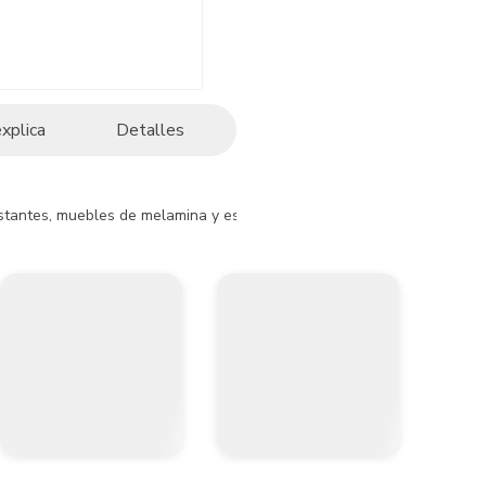
explica
Detalles
estantes, muebles de melamina y estructuras metálicas. Su cabeza gran