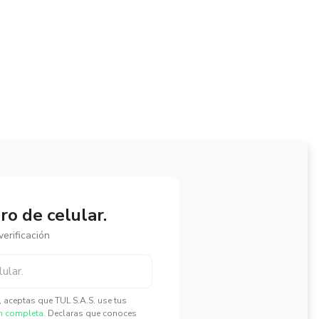
o de celular.
erificación
", aceptas que TUL S.A.S. use tus
n completa.
Declaras que conoces