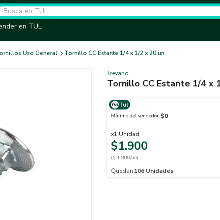
ender en TUL
ornillos Uso General
Tornillo CC Estante 1/4 x 1/2 x 20 un
Trevano
Tornillo CC Estante 1/4 x 
Tul
$0
Mínimo del vendedor
x
1
Unidad
$1.900
($ 1.900/un)
Quedan
106
Unidades