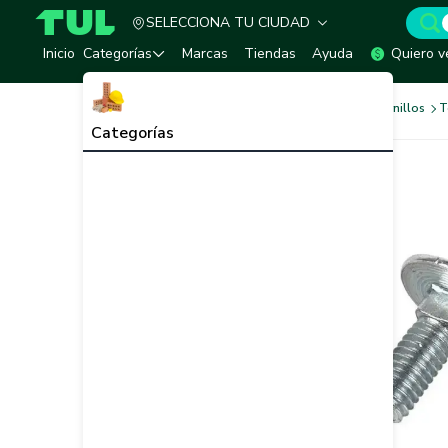
SELECCIONA TU CIUDAD
TUL - Tu Marketplace de Construcción
Inicio
Categorías
Marcas
Tiendas
Ayuda
Quiero v
Tornilleria y Fijaciones
Tornillos
T
Categorías