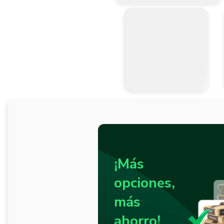
¡Más
opciones,
más
ahorro!