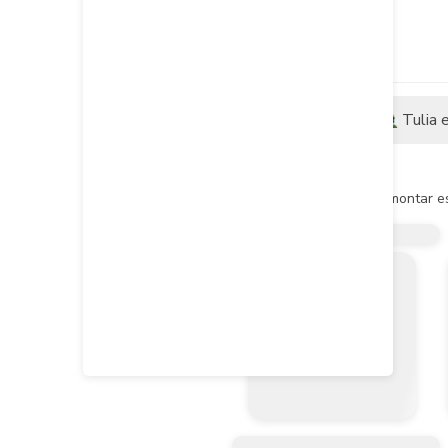
Descripción
Tulia 
Descripción del producto
Sirve para ensamblar, fijar y montar 