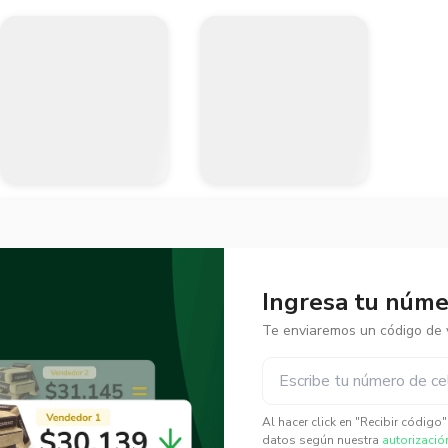
Ingresa tu númer
Te enviaremos un código de v
✕
✕
Al hacer click en "Recibir código
datos según nuestra
autorizació