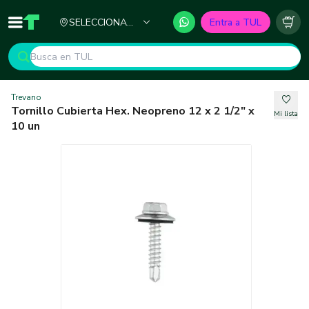
Ciudad
SELECCIONA
Entra a TUL
Inicio
TUL - Tu Marketplace de Construcción
Carr
TU CIUDAD
Trevano
Tornillo Cubierta Hex. Neopreno 12 x 2 1/2" x
Mi lista
10 un