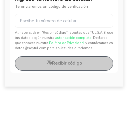
Te enviaremos un código de verificación
Al hacer click en "Recibir código", aceptas que TUL S.A.S. use
✕
✕
tus datos según nuestra
autorización completa.
Declaras
que conoces nuestra
Política de Privacidad.
y contáctanos en
datos@soytul.com para solicitudes o reclamos.
Recibir código