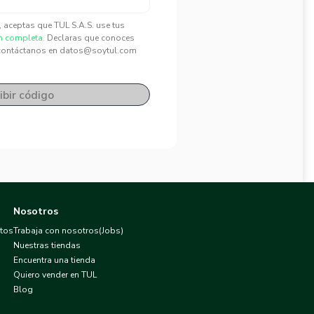
", aceptas que TUL S.A.S. use tus
n completa.
Declaras que conoces
contáctanos en datos@soytul.com
ibir código
Nosotros
atos
Trabaja con nosotros(Jobs)
Nuestras tiendas
Encuentra una tienda
Quiero vender en TUL
Blog