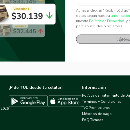
✕
✕
Al hacer click en "Recibir código
datos según nuestra
autorizació
nuestra
Política de Privacidad.
y 
para solicitudes o reclamos.
Rec
¡Pide TUL desde tu celular!
Información
Política de Tratamiento de D
Términos y Condiciones
TyC Promociones
2026
Descargar TUL en App Store
Descargar TUL en Google Play
Métodos de pago
FAQ Tiendas