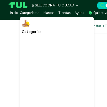
SELECCIONA TU CIUDAD
TUL - Tu Marketplace de Construcción
Inicio
Categorías
Marcas
Tiendas
Ayuda
Quiero v
Tornilleria y Fijaciones
Tornillos
T
Categorías