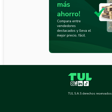
más
ahorro!
Compara entre
vendedores
destacados y lleva el
mejor precio, fácil.
Instagram
Facebook
LinkedIn
TikTok
TUL S.A.S derechos reservados