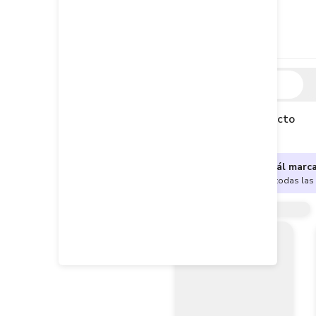
Descripción
Descripción del producto
¿No sabes cuál marc
Encuentra aquí todas las