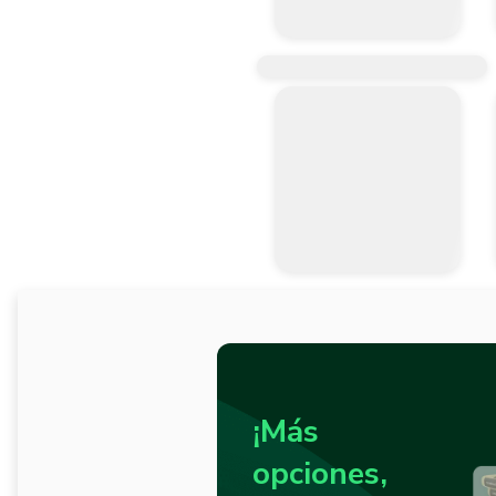
¡Más
opciones,