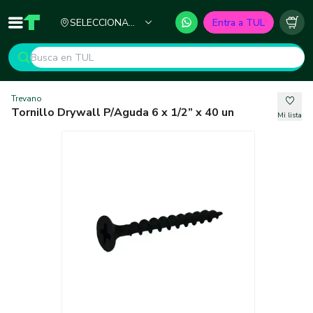
Ciudad
SELECCIONA
Entra a TUL
Inicio
TUL - Tu Marketplace de Construcción
Carr
TU CIUDAD
Trevano
Tornillo Drywall P/Aguda 6 x 1/2” x 40 un
Mi lista