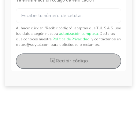
Te enviaremos un código de verificación
Al hacer click en "Recibir código", aceptas que TUL S.A.S. use
✕
✕
tus datos según nuestra
autorización completa.
Declaras
que conoces nuestra
Política de Privacidad.
y contáctanos en
datos@soytul.com para solicitudes o reclamos.
Recibir código