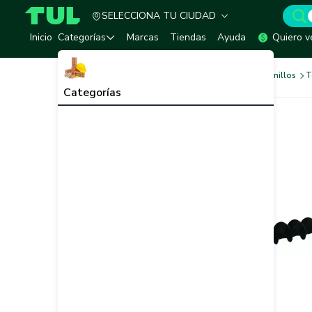
SELECCIONA TU CIUDAD
TUL - Tu Marketplace de Construcción
Inicio
Categorías
Marcas
Tiendas
Ayuda
Quiero v
Tornilleria y Fijaciones
Tornillos
T
Categorías