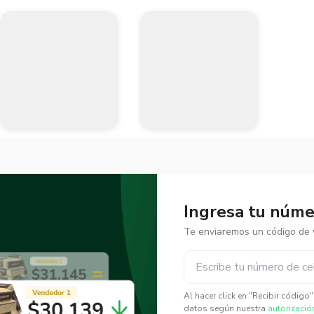
Ingresa tu númer
Te enviaremos un código de v
✕
✕
Al hacer click en "Recibir código
datos según nuestra
autorizació