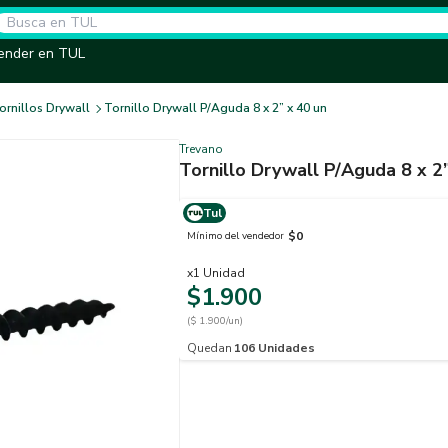
ender en TUL
ornillos Drywall
Tornillo Drywall P/Aguda 8 x 2” x 40 un
Trevano
Tornillo Drywal
Tul
$0
Mínimo del vendedor
x
1
Unidad
$1.900
($ 1.900/un)
Quedan
106
Unidades