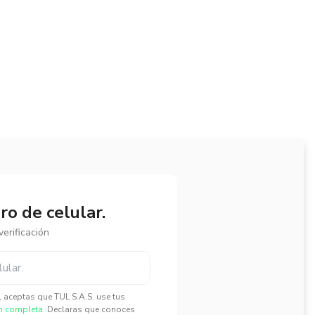
o de celular.
erificación
", aceptas que TUL S.A.S. use tus
n completa.
Declaras que conoces