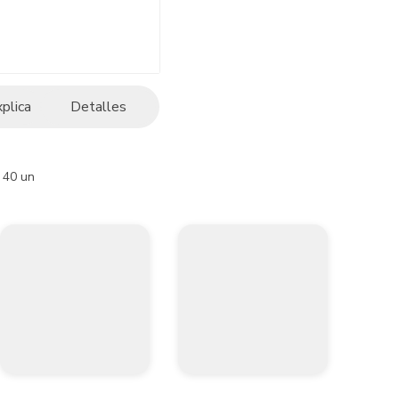
xplica
Detalles
x 40 un