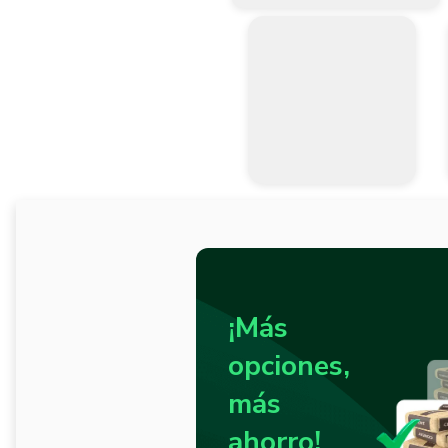
¡Más
opciones,
más
ahorro!