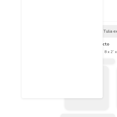
Descripción
Tulia e
Descripción del producto
Tornillo Drywall P/Aguda  8 x 2” 