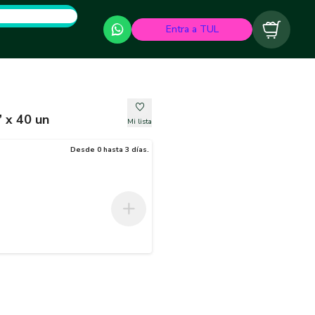
Entra a TUL
Carrito
l P/Aguda 8 x 2” x 40 un
Mi lista
Desde 0 hasta 3 días.