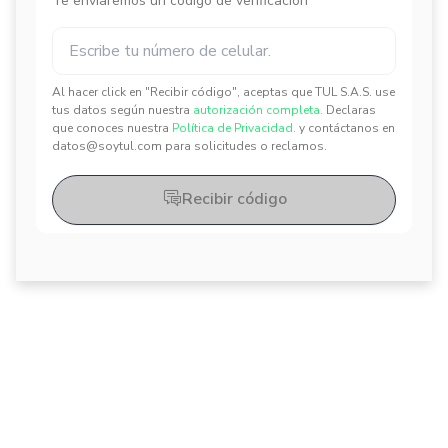
Te enviaremos un código de verificación
Al hacer click en "Recibir código", aceptas que TUL S.A.S. use
✕
✕
tus datos según nuestra
autorización completa.
Declaras
que conoces nuestra
Política de Privacidad.
y contáctanos en
datos@soytul.com para solicitudes o reclamos.
Recibir código