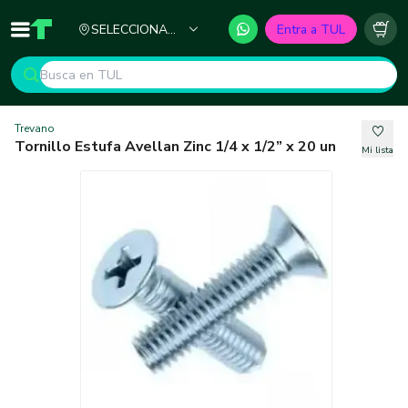
Ciudad
SELECCIONA
Entra a TUL
Inicio
TUL - Tu Marketplace de Construcción
Carr
TU CIUDAD
Trevano
Tornillo Estufa Avellan Zinc 1/4 x 1/2” x 20 un
Mi lista