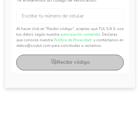
Te enviaremos un código de verificación
Al hacer click en "Recibir código", aceptas que TUL S.A.S. use
✕
✕
tus datos según nuestra
autorización completa.
Declaras
que conoces nuestra
Política de Privacidad.
y contáctanos en
datos@soytul.com para solicitudes o reclamos.
Recibir código