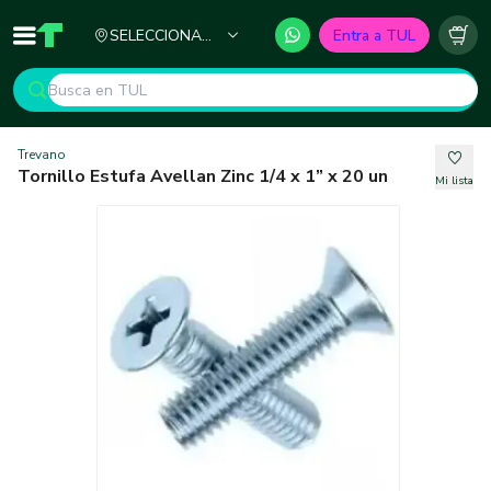
Ciudad
SELECCIONA
Entra a TUL
Inicio
TUL - Tu Marketplace de Construcción
Carr
TU CIUDAD
Trevano
Tornillo Estufa Avellan Zinc 1/4 x 1” x 20 un
Mi lista