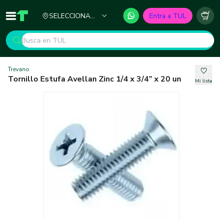
Ciudad
SELECCIONA
Entra a TUL
Inicio
TUL - Tu Marketplace de Construcción
Carr
TU CIUDAD
Trevano
Tornillo Estufa Avellan Zinc 1/4 x 3/4” x 20 un
Mi lista