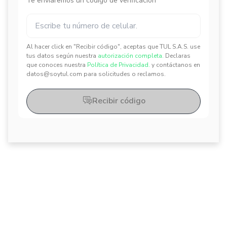
Te enviaremos un código de verificación
Al hacer click en "Recibir código", aceptas que TUL S.A.S. use
✕
✕
tus datos según nuestra
autorización completa.
Declaras
que conoces nuestra
Política de Privacidad.
y contáctanos en
datos@soytul.com para solicitudes o reclamos.
Recibir código