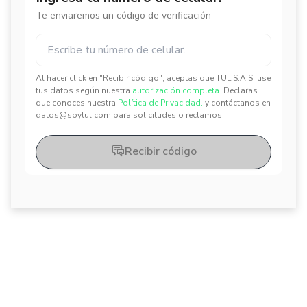
Te enviaremos un código de verificación
Al hacer click en "Recibir código", aceptas que TUL S.A.S. use
✕
✕
tus datos según nuestra
autorización completa.
Declaras
que conoces nuestra
Política de Privacidad.
y contáctanos en
datos@soytul.com para solicitudes o reclamos.
Recibir código