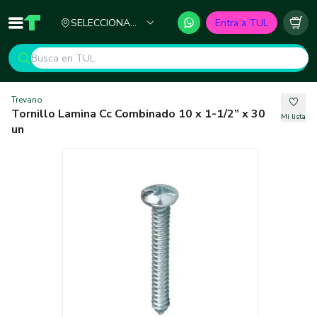
Ciudad
SELECCIONA
Entra a TUL
Inicio
TUL - Tu Marketplace de Construcción
Carr
TU CIUDAD
Trevano
Tornillo Lamina Cc Combinado 10 x 1-1/2” x 30
Mi lista
un