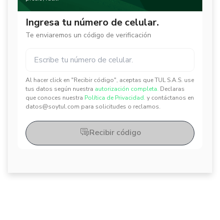
Ingresa tu número de celular.
Te enviaremos un código de verificación
Al hacer click en "Recibir código", aceptas que TUL S.A.S. use
✕
✕
tus datos según nuestra
autorización completa.
Declaras
que conoces nuestra
Política de Privacidad.
y contáctanos en
datos@soytul.com para solicitudes o reclamos.
Recibir código