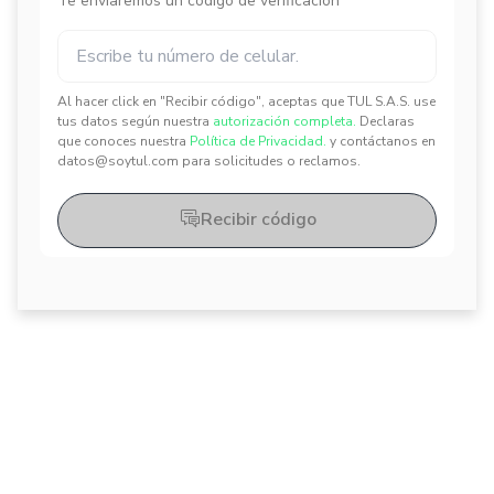
Te enviaremos un código de verificación
Al hacer click en "Recibir código", aceptas que TUL S.A.S. use
✕
✕
tus datos según nuestra
autorización completa.
Declaras
que conoces nuestra
Política de Privacidad.
y contáctanos en
datos@soytul.com para solicitudes o reclamos.
Recibir código