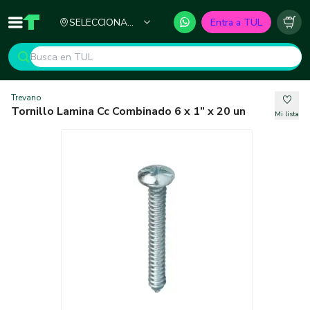
Ciudad
SELECCIONA
Entra a TUL
Inicio
TUL - Tu Marketplace de Construcción
Carr
TU CIUDAD
Trevano
Tornillo Lamina Cc Combinado 6 x 1” x 20 un
Mi lista