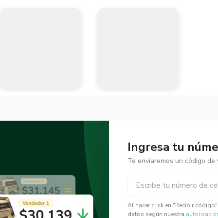
Ingresa tu númer
Te enviaremos un código de v
✕
✕
Al hacer click en "Recibir código
datos según nuestra
autorizació