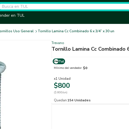
ender en TUL
ornillos Uso General
Tornillo Lamina Cc Combinado 6 x 3/4” x 30 un
Trevano
Tornillo Lamina Cc Combinado 6
Tul
$0
Mínimo del vendedor
x
1
Unidad
$800
($ 800/un)
Quedan
154
Unidades