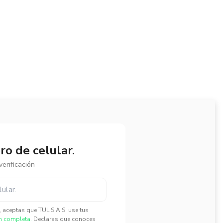
o de celular.
erificación
", aceptas que TUL S.A.S. use tus
n completa.
Declaras que conoces