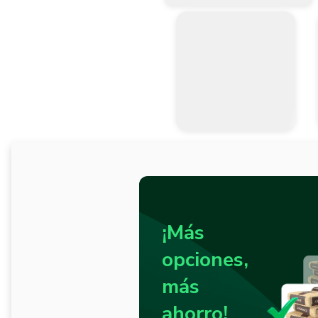
¡Más
opciones,
más
ahorro!