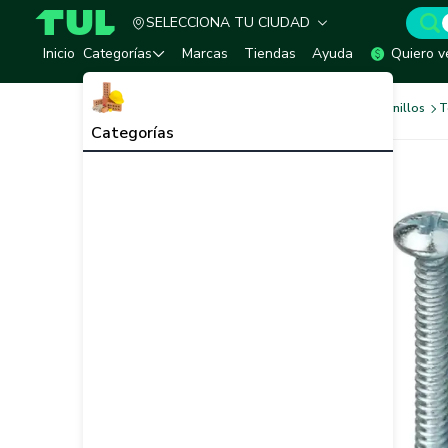
SELECCIONA TU CIUDAD
TUL - Tu Marketplace de Construcción
Inicio
Categorías
Marcas
Tiendas
Ayuda
Quiero v
Tornilleria y Fijaciones
Tornillos
T
Categorías