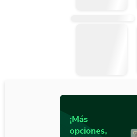
¡Más
opciones,