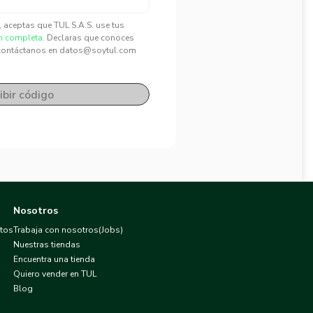
", aceptas que TUL S.A.S. use tus
n completa.
Declaras que conoces
contáctanos en datos@soytul.com
ibir código
Nosotros
atos
Trabaja con nosotros(Jobs)
Nuestras tiendas
Encuentra una tienda
Quiero vender en TUL
Blog