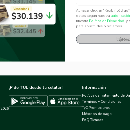
✕
✕
Al hacer click en "Recibir código
datos según nuestra
autorizació
nuestra
Política de Privacidad.
y 
para solicitudes o reclamos.
Rec
¡Pide TUL desde tu celular!
Información
Política de Tratamiento de D
Términos y Condiciones
TyC Promociones
2026
Descargar TUL en App Store
Descargar TUL en Google Play
Métodos de pago
FAQ Tiendas