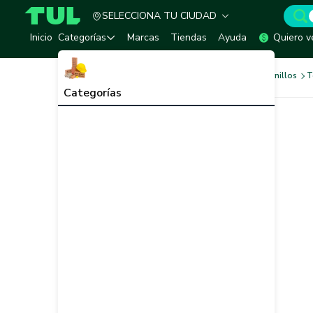
SELECCIONA TU CIUDAD
TUL - Tu Marketplace de Construcción
Inicio
Categorías
Marcas
Tiendas
Ayuda
Quiero v
Tornilleria y Fijaciones
Tornillos
T
Categorías