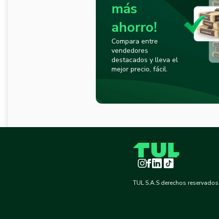
más
ahorro!
Compara entre
vendedores
destacados y lleva el
mejor precio, fácil.
Instagram
Facebook
LinkedIn
TikTok
TUL S.A.S derechos reservados