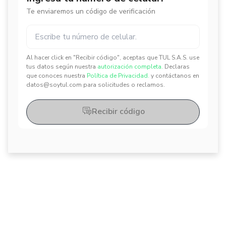
Te enviaremos un código de verificación
Al hacer click en "Recibir código", aceptas que TUL S.A.S. use
✕
✕
tus datos según nuestra
autorización completa.
Declaras
que conoces nuestra
Política de Privacidad.
y contáctanos en
datos@soytul.com para solicitudes o reclamos.
Recibir código