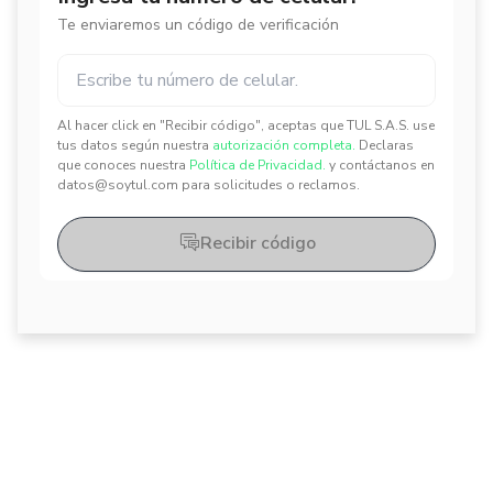
Te enviaremos un código de verificación
Al hacer click en "Recibir código", aceptas que TUL S.A.S. use
✕
✕
tus datos según nuestra
autorización completa.
Declaras
que conoces nuestra
Política de Privacidad.
y contáctanos en
datos@soytul.com para solicitudes o reclamos.
Recibir código