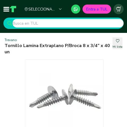
Ciudad
SELECCIONA
Entra a TUL
Inicio
TUL - Tu Marketplace de Construcción
Carr
TU CIUDAD
Trevano
Tornillo Lamina Extraplano P/Broca 8 x 3/4” x 40
Mi lista
un