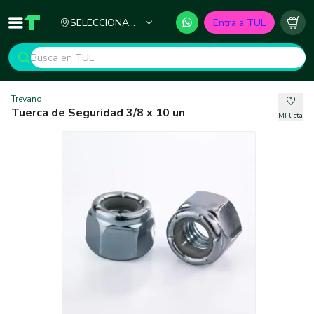
Ciudad
SELECCIONA
Entra a TUL
Inicio
TUL - Tu Marketplace de Construcción
Carr
TU CIUDAD
Trevano
Tuerca de Seguridad 3/8 x 10 un
Mi lista