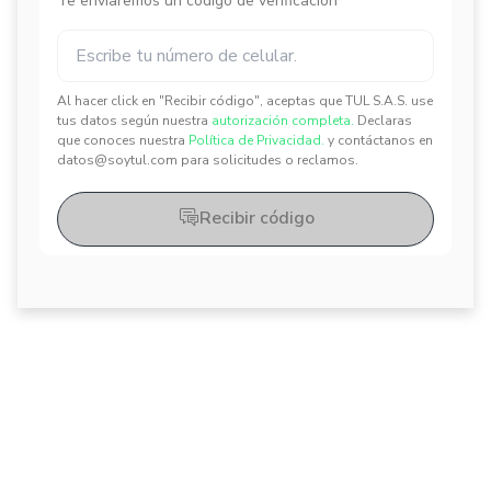
Te enviaremos un código de verificación
Al hacer click en "Recibir código", aceptas que TUL S.A.S. use
✕
✕
tus datos según nuestra
autorización completa.
Declaras
que conoces nuestra
Política de Privacidad.
y contáctanos en
datos@soytul.com para solicitudes o reclamos.
Recibir código