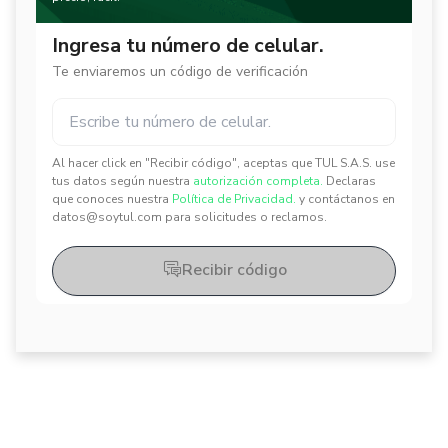
Ingresa tu número de celular.
Te enviaremos un código de verificación
Al hacer click en "Recibir código", aceptas que TUL S.A.S. use
✕
✕
tus datos según nuestra
autorización completa.
Declaras
que conoces nuestra
Política de Privacidad.
y contáctanos en
datos@soytul.com para solicitudes o reclamos.
Recibir código