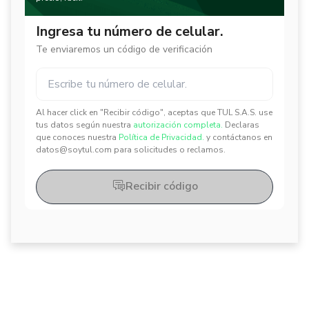
Ingresa tu número de celular.
Te enviaremos un código de verificación
Al hacer click en "Recibir código", aceptas que TUL S.A.S. use
✕
✕
tus datos según nuestra
autorización completa.
Declaras
que conoces nuestra
Política de Privacidad.
y contáctanos en
datos@soytul.com para solicitudes o reclamos.
Recibir código