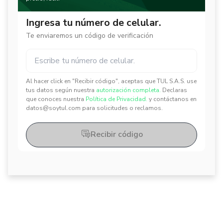
Ingresa tu número de celular.
Te enviaremos un código de verificación
Al hacer click en "Recibir código", aceptas que TUL S.A.S. use
✕
✕
tus datos según nuestra
autorización completa.
Declaras
que conoces nuestra
Política de Privacidad.
y contáctanos en
datos@soytul.com para solicitudes o reclamos.
Recibir código