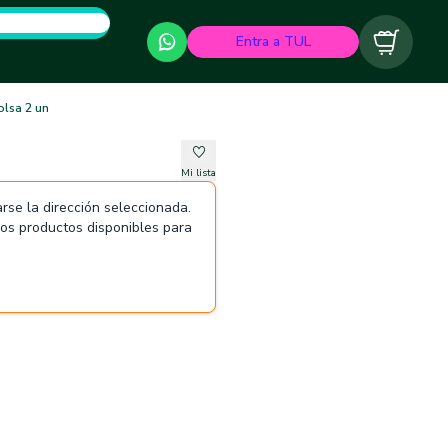
Entra a TUL
Carrito
olsa 2 un
Mi lista
rse la dirección seleccionada.
 los productos disponibles para