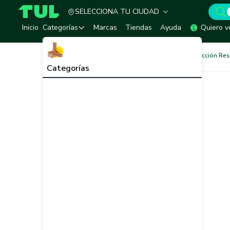
SELECCIONA TU CIUDAD
TUL - Tu Marketplace de Construcción
Inicio
Categorías
Marcas
Tiendas
Ayuda
Quiero v
Seguridad Industrial
Protección Res
Categorías