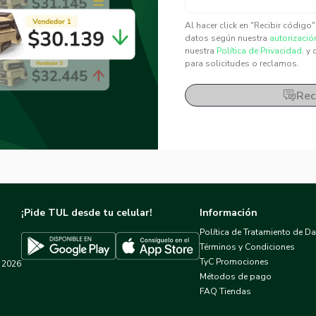
✕
✕
Al hacer click en "Recibir código
datos según nuestra
autorizació
nuestra
Política de Privacidad.
y 
para solicitudes o reclamos.
Rec
¡Pide TUL desde tu celular!
Información
Política de Tratamiento de D
Términos y Condiciones
TyC Promociones
2026
Descargar TUL en App Store
Descargar TUL en Google Play
Métodos de pago
FAQ Tiendas