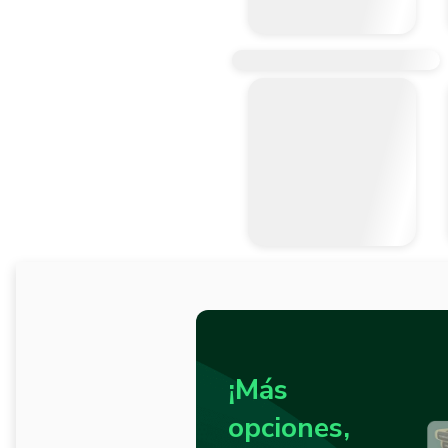
¡Más
opciones,