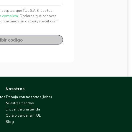
", aceptas que TUL S.A.S. use tus
n completa.
Declaras que conoces
contáctanos en datos@soytul.com
ibir código
Nosotros
atos
Trabaja con nosotros(Jobs)
Nuestras tiendas
Encuentra una tienda
Quiero vender en TUL
Blog