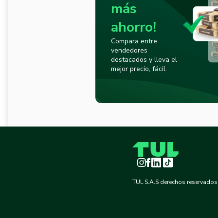
más
ahorro!
Compara entre
vendedores
destacados y lleva el
mejor precio, fácil.
Instagram
Facebook
LinkedIn
TikTok
TUL S.A.S derechos reservados