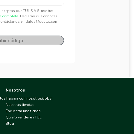
", aceptas que TUL S.A.S. use tus
n completa.
Declaras que conoces
contáctanos en datos@soytul.com
ibir código
Nosotros
atos
Trabaja con nosotros(Jobs)
Nuestras tiendas
Encuentra una tienda
Quiero vender en TUL
Blog