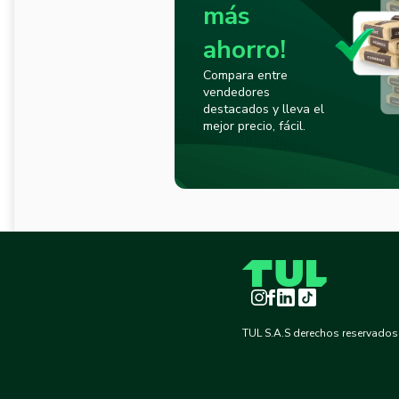
más
ahorro!
Compara entre
vendedores
destacados y lleva el
mejor precio, fácil.
Instagram
Facebook
LinkedIn
TikTok
TUL S.A.S derechos reservados