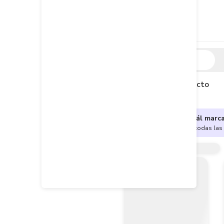
Descripción
Descripción del producto
¿No sabes cuál marc
Encuentra aquí todas las