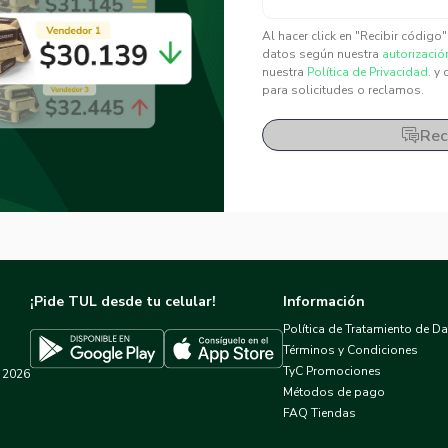
✕
✕
Al hacer click en "Recibir código
datos según nuestra
autorizació
nuestra
Política de Privacidad.
y 
para solicitudes o reclamos.
Rec
¡Pide TUL desde tu celular!
Información
Política de Tratamiento de D
Términos y Condiciones
TyC Promociones
2026
Descargar TUL en App Store
Descargar TUL en Google Play
Métodos de pago
FAQ Tiendas