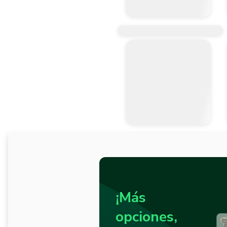
¡Más
opciones,