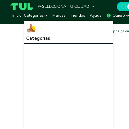
SELECCIONA TU CIUDAD
TUL - Tu Marketplace de Construcción
Inicio
Categorías
Marcas
Tiendas
Ayuda
Quiero v
Tornilleria y Fijaciones
Grapas
Gra
Categorías