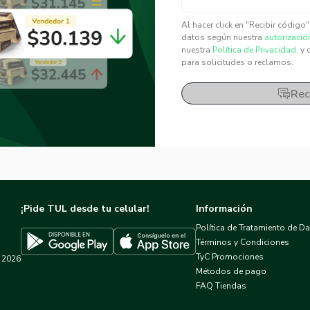
✕
✕
Al hacer click en "Recibir código
datos según nuestra
autorizació
nuestra
Política de Privacidad.
y 
para solicitudes o reclamos.
Rec
¡Pide TUL desde tu celular!
Información
Política de Tratamiento de D
Términos y Condiciones
TyC Promociones
2026
Descargar TUL en App Store
Descargar TUL en Google Play
Métodos de pago
FAQ Tiendas