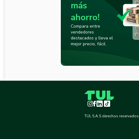
más
ahorro!
Compara entre
vendedores
destacados y lleva el
mejor precio, fácil.
Instagram
Facebook
LinkedIn
TikTok
TUL S.A.S derechos reservados