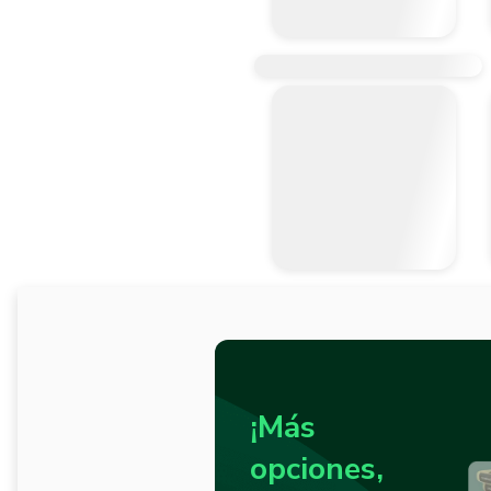
¡Más
opciones,