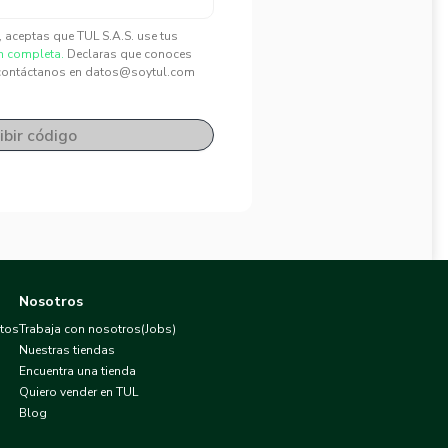
", aceptas que TUL S.A.S. use tus
n completa.
Declaras que conoces
contáctanos en datos@soytul.com
ibir código
Nosotros
atos
Trabaja con nosotros(Jobs)
Nuestras tiendas
Encuentra una tienda
Quiero vender en TUL
Blog