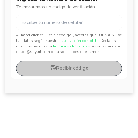
Te enviaremos un código de verificación
Al hacer click en "Recibir código", aceptas que TUL S.A.S. use
✕
✕
tus datos según nuestra
autorización completa.
Declaras
que conoces nuestra
Política de Privacidad.
y contáctanos en
datos@soytul.com para solicitudes o reclamos.
Recibir código