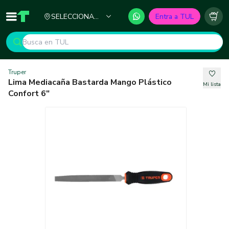
Ciudad
SELECCIONA
Entra a TUL
Inicio
TUL - Tu Marketplace de Construcción
Carr
TU CIUDAD
Truper
Lima Mediacaña Bastarda Mango Plástico
Mi lista
Confort 6"