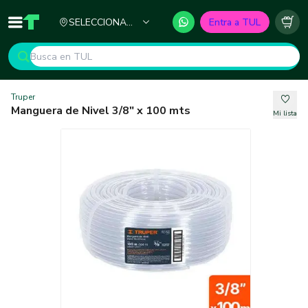
Ciudad
SELECCIONA
Entra a TUL
Inicio
TUL - Tu Marketplace de Construcción
Carr
TU CIUDAD
Truper
Manguera de Nivel 3/8" x 100 mts
Mi lista