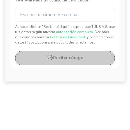
Te enviaremos un código de verificación
Al hacer click en "Recibir código", aceptas que TUL S.A.S. use
✕
✕
tus datos según nuestra
autorización completa.
Declaras
que conoces nuestra
Política de Privacidad.
y contáctanos en
datos@soytul.com para solicitudes o reclamos.
Recibir código