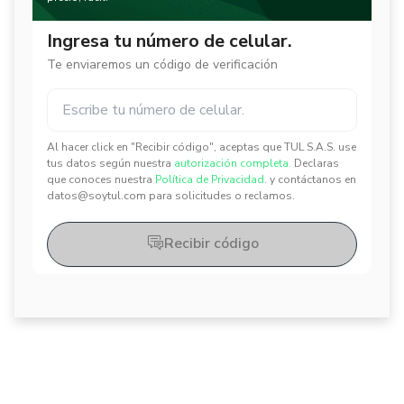
Ingresa tu número de celular.
Te enviaremos un código de verificación
Al hacer click en "Recibir código", aceptas que TUL S.A.S. use
✕
✕
tus datos según nuestra
autorización completa.
Declaras
que conoces nuestra
Política de Privacidad.
y contáctanos en
datos@soytul.com para solicitudes o reclamos.
Recibir código