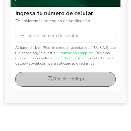
Ingresa tu número de celular.
Te enviaremos un código de verificación
Al hacer click en "Recibir código", aceptas que TUL S.A.S. use
✕
✕
tus datos según nuestra
autorización completa.
Declaras
que conoces nuestra
Política de Privacidad.
y contáctanos en
datos@soytul.com para solicitudes o reclamos.
Recibir código