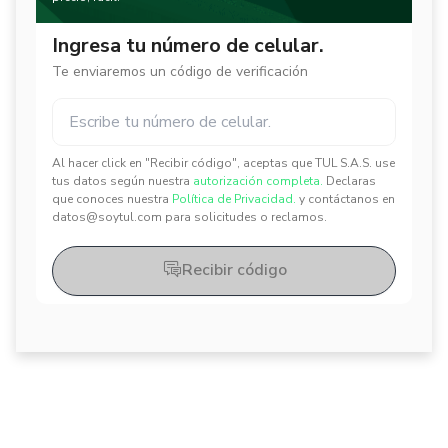
Ingresa tu número de celular.
Te enviaremos un código de verificación
Al hacer click en "Recibir código", aceptas que TUL S.A.S. use
✕
✕
tus datos según nuestra
autorización completa.
Declaras
que conoces nuestra
Política de Privacidad.
y contáctanos en
datos@soytul.com para solicitudes o reclamos.
Recibir código