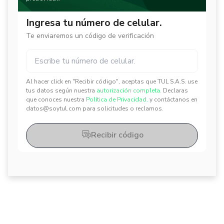
Ingresa tu número de celular.
Te enviaremos un código de verificación
Al hacer click en "Recibir código", aceptas que TUL S.A.S. use
✕
✕
tus datos según nuestra
autorización completa.
Declaras
que conoces nuestra
Política de Privacidad.
y contáctanos en
datos@soytul.com para solicitudes o reclamos.
Recibir código