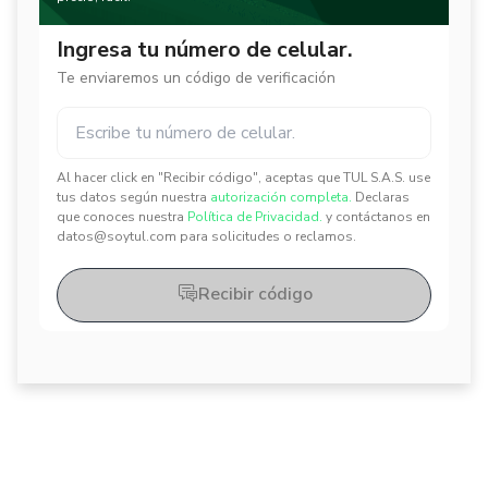
Ingresa tu número de celular.
Te enviaremos un código de verificación
Al hacer click en "Recibir código", aceptas que TUL S.A.S. use
✕
✕
tus datos según nuestra
autorización completa.
Declaras
que conoces nuestra
Política de Privacidad.
y contáctanos en
datos@soytul.com para solicitudes o reclamos.
Recibir código