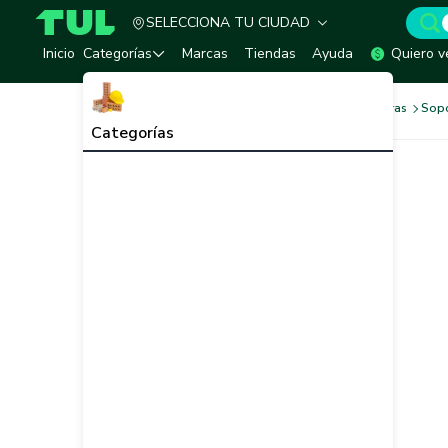
SELECCIONA TU CIUDAD
TUL - Tu Marketplace de Construcción
Inicio
Categorías
Marcas
Tiendas
Ayuda
Quiero v
Ferretería
Herrajes y Bisagras
Sopo
Categorías