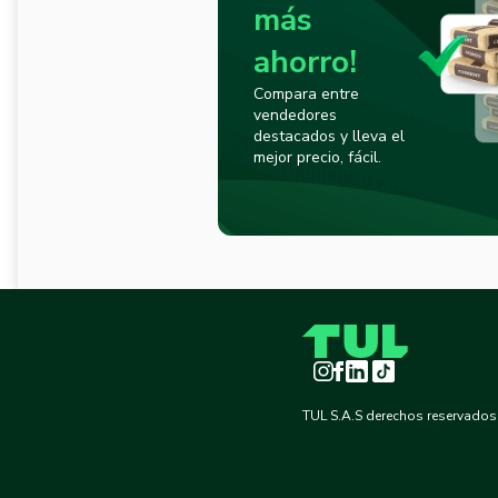
más
ahorro!
Compara entre
vendedores
destacados y lleva el
mejor precio, fácil.
Instagram
Facebook
LinkedIn
TikTok
TUL S.A.S derechos reservados