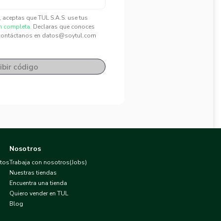
", aceptas que TUL S.A.S. use tus
n completa.
Declaras que conoces
contáctanos en datos@soytul.com
ibir código
Nosotros
atos
Trabaja con nosotros(Jobs)
Nuestras tiendas
Encuentra una tienda
Quiero vender en TUL
Blog