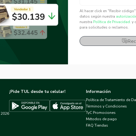
✕
✕
Al hacer click en "Recibir código
datos según nuestra
autorizació
nuestra
Política de Privacidad.
y 
para solicitudes o reclamos.
Rec
¡Pide TUL desde tu celular!
Información
Política de Tratamiento de D
Términos y Condiciones
TyC Promociones
2026
Descargar TUL en App Store
Descargar TUL en Google Play
Métodos de pago
FAQ Tiendas