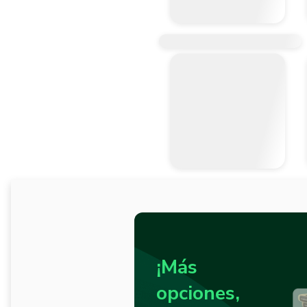
¡Más
opciones,